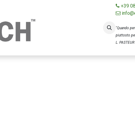
+39 0
info@
Home
Chi siamo
Certificazioni
"Quando pens
piuttosto per
L. PASTEUR