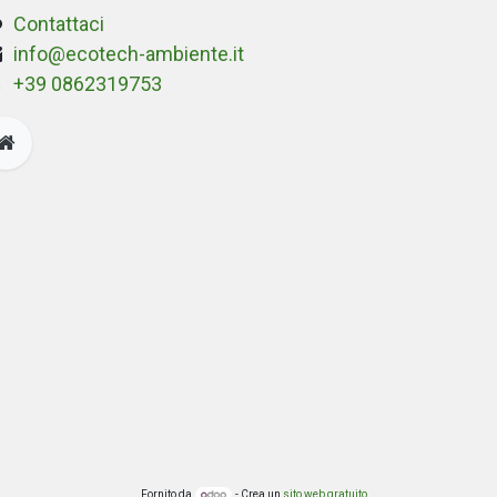
Contattaci
info@ecotech-ambiente.it
+39 0862319753
Fornito da
- Crea un
sito web gratuito