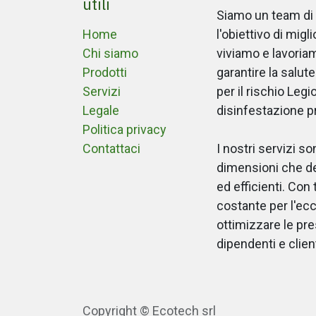
utili
Siamo un team di 
Home
l'obiettivo di migl
Chi siamo
viviamo e lavoria
Prodotti
garantire la salut
Servizi
per il rischio Legi
Legale
disinfestazione pr
Politica privacy
Contattaci
I nostri servizi so
dimensioni che d
ed efficienti. Co
costante per l'ecc
ottimizzare le pre
dipendenti e client
Copyright © Ecotech srl